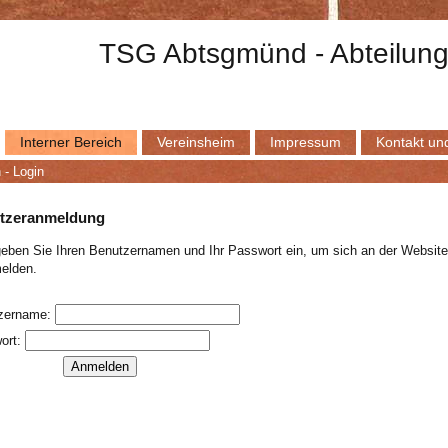
TSG Abtsgmünd - Abteilung
Interner Bereich
Vereinsheim
Impressum
Kontakt und
h
-
Login
tzeranmeldung
geben Sie Ihren Benutzernamen und Ihr Passwort ein, um sich an der Website
elden.
zername:
ort: