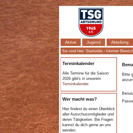
Aktive
Jugend
Abteilung
Sie sind hier:
Startseite
-
Interner Bereic
Terminkalender
Benu
Alle Termine für die Saison
Bitte 
2026 gibt's in unserem
anzum
Terminkalender
.
Benut
Wer macht was?
Passw
Hier findest du einen Überblick
aller Ausschussmitglieder und
deren Tätigkeiten. Bei Fragen
kannst du dich gerne an uns
wenden.