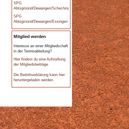
SPG
Abtsgmünd/Dewangen/Schechingen
SPG
Abtsgmünd/Dewangen/Essingen
Mitglied werden
Interesse an einer Mitgliedschaft
in der Tennisabteilung?
Hier findest du eine Aufstellung
der Mitgliedsbeiträge.
Die Beitrittserklärung kann hier
heruntergeladen werden.