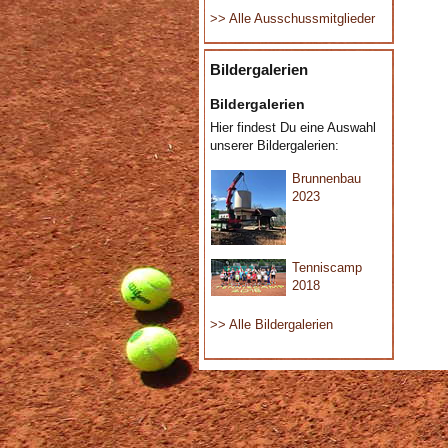
>> Alle Ausschussmitglieder
Bildergalerien
Bildergalerien
Hier findest Du eine Auswahl
unserer Bildergalerien:
Brunnenbau
2023
Tenniscamp
2018
>> Alle Bildergalerien