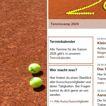
Tenniscamp 2024
24.04.
Terminkalender
Klein
Achtun
Alle Termine für die Saison
Wagen
2026 gibt's in unserem
mehr 
Terminkalender
.
24.04.
Das T
Wer macht was?
Hier f
Hier findest du einen Überblick
Traine
aller Ausschussmitglieder und
mehr 
deren Tätigkeiten. Bei Fragen
kannst du dich gerne an uns
15.03.
wenden.
Aaro
Der Gö
>> Alle Ausschussmitglieder
Traine