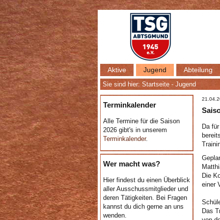
Aktive
Jugend
Abteilung
Sie sind hier:
Startseite
-
Jugend
21.04.
Terminkalender
Sais
Alle Termine für die Saison
Da für
2026 gibt's in unserem
bereit
Terminkalender
.
Traini
Geplan
Wer macht was?
Matthi
Die Ko
Hier findest du einen Überblick
einer 
aller Ausschussmitglieder und
deren Tätigkeiten. Bei Fragen
Schüle
kannst du dich gerne an uns
Das Tr
wenden.
von de