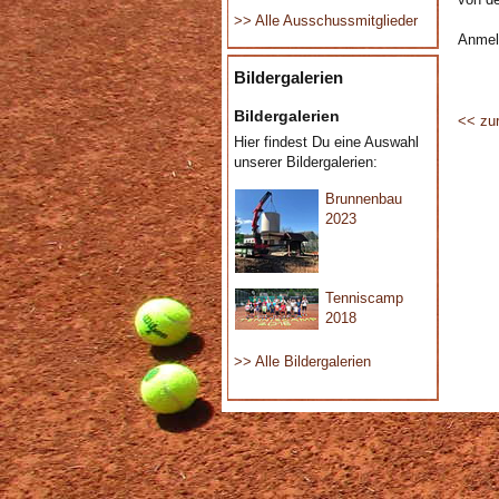
>> Alle Ausschussmitglieder
Anmeld
Bildergalerien
Bildergalerien
<< zur
Hier findest Du eine Auswahl
unserer Bildergalerien:
Brunnenbau
2023
Tenniscamp
2018
>> Alle Bildergalerien