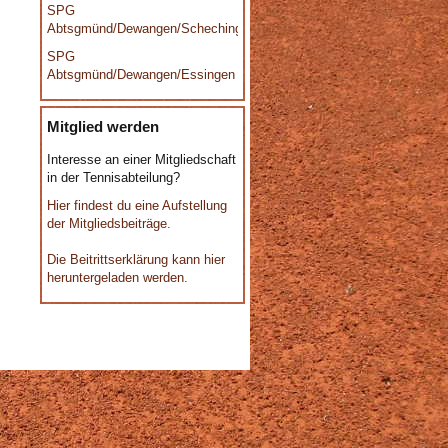
SPG
Abtsgmünd/Dewangen/Schechingen
SPG
Abtsgmünd/Dewangen/Essingen
Mitglied werden
Interesse an einer Mitgliedschaft
in der Tennisabteilung?
Hier findest du eine Aufstellung
der Mitgliedsbeiträge.
Die Beitrittserklärung kann hier
heruntergeladen werden.