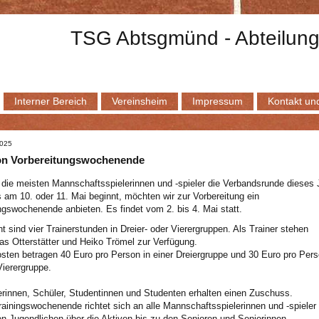
TSG Abtsgmünd - Abteilung
Interner Bereich
Vereinsheim
Impressum
Kontakt und
2025
on Vorbereitungswochenende
 die meisten Mannschaftsspielerinnen und -spieler die Verbandsrunde dieses 
s am 10. oder 11. Mai beginnt, möchten wir zur Vorbereitung ein
ngswochenende anbieten. Es findet vom 2. bis 4. Mai statt.
t sind vier Trainerstunden in Dreier- oder Vierergruppen. Als Trainer stehen
as Otterstätter und Heiko Trömel zur Verfügung.
sten betragen 40 Euro pro Person in einer Dreiergruppe und 30 Euro pro Pers
Vierergruppe.
rinnen, Schüler, Studentinnen und Studenten erhalten einen Zuschuss.
ainingswochenende richtet sich an alle Mannschaftsspielerinnen und -spieler
n Jugendlichen über die Aktiven bis zu den Senioren und Seniorinnen.