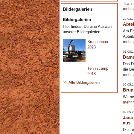
Traini
Bildergalerien
mehr 
Bildergalerien
29.03.
Abte
Hier findest Du eine Auswahl
Am Fre
unserer Bildergalerien:
Abteil
Brunnenbau
mehr 
2023
01.08.
Damen
Das Da
Tenniscamp
die Be
2018
mehr 
>> Alle Bildergalerien
09.05.
Brunn
Wir n
mehr 
02.05.
Jana
aus
Die Te