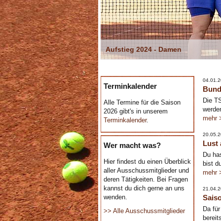
Aufstieg 2024 - Damen
04.01.
Terminkalender
Bund
Die T
Alle Termine für die Saison
werden
2026 gibt's in unserem
mehr 
Terminkalender
.
20.05.
Lust 
Wer macht was?
Du has
Hier findest du einen Überblick
bist d
aller Ausschussmitglieder und
mehr 
deren Tätigkeiten. Bei Fragen
kannst du dich gerne an uns
21.04.
wenden.
Sais
Da für
>> Alle Ausschussmitglieder
bereit