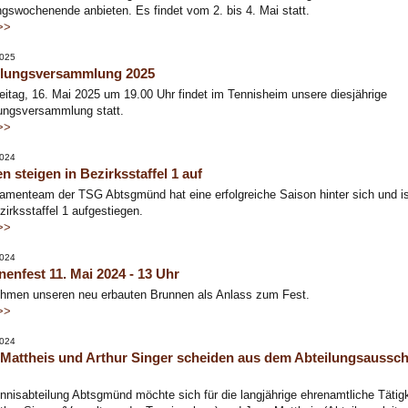
ngswochenende anbieten. Es findet vom 2. bis 4. Mai statt.
>>
2025
ilungsversammlung 2025
itag, 16. Mai 2025 um 19.00 Uhr findet im Tennisheim unsere diesjährige
ungsversammlung statt.
>>
2024
 steigen in Bezirksstaffel 1 auf
menteam der TSG Abtsgmünd hat eine erfolgreiche Saison hinter sich und is
zirksstaffel 1 aufgestiegen.
>>
2024
enfest 11. Mai 2024 - 13 Uhr
ehmen unseren neu erbauten Brunnen als Anlass zum Fest.
>>
2024
 Mattheis und Arthur Singer scheiden aus dem Abteilungsaussc
nnisabteilung Abtsgmünd möchte sich für die langjährige ehrenamtliche Tätigk