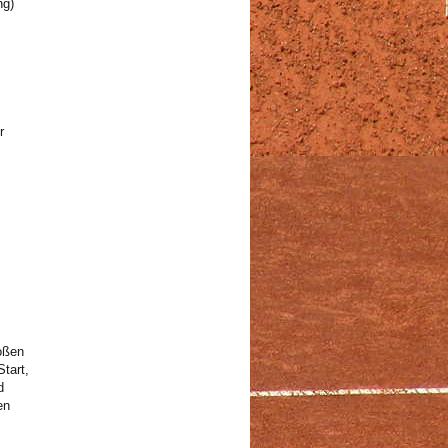
ng)
s
r
oßen
tart,
d
en