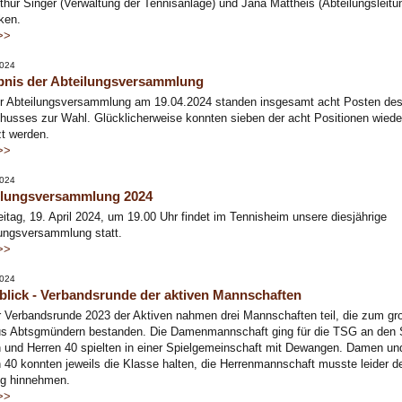
thur Singer (Verwaltung der Tennisanlage) und Jana Mattheis (Abteilungsleitu
ken.
>>
2024
bnis der Abteilungsversammlung
er Abteilungsversammlung am 19.04.2024 standen insgesamt acht Posten de
usses zur Wahl. Glücklicherweise konnten sieben der acht Positionen wiede
t werden.
>>
2024
ilungsversammlung 2024
itag, 19. April 2024, um 19.00 Uhr findet im Tennisheim unsere diesjährige
ungsversammlung statt.
>>
2024
lick - Verbandsrunde der aktiven Mannschaften
 Verbandsrunde 2023 der Aktiven nahmen drei Mannschaften teil, die zum gr
us Abtsgmündern bestanden. Die Damenmannschaft ging für die TSG an den S
 und Herren 40 spielten in einer Spielgemeinschaft mit Dewangen. Damen un
 40 konnten jeweils die Klasse halten, die Herrenmannschaft musste leider d
eg hinnehmen.
>>