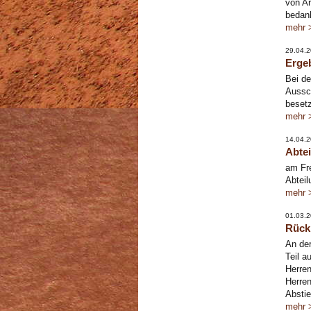
von Ar
bedan
mehr 
29.04.
Erge
Bei d
Aussch
besetz
mehr 
14.04.
Abte
am Fre
Abteil
mehr 
01.03.
Rückb
An der
Teil a
Herren
Herren
Absti
mehr 