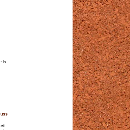
t in
huss
eit